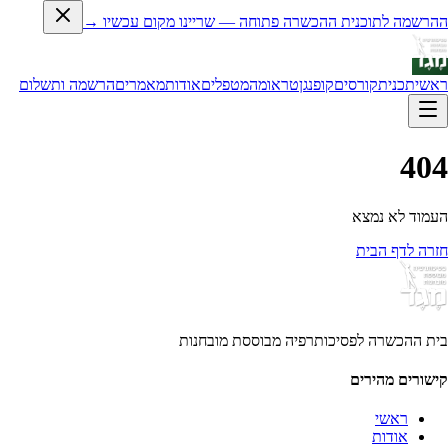
ההרשמה לתוכנית ההכשרה פתוחה — שריינו מקום עכשיו →
ראשי
תכנית
קורסים
קופנגן
טראומה
מטפלים
אודות
מאמרים
הרשמה ותשלום
404
העמוד לא נמצא
חזרה לדף הבית
בית ההכשרה לפסיכותרפיה מבוססת מובחנות
קישורים מהירים
ראשי
אודות