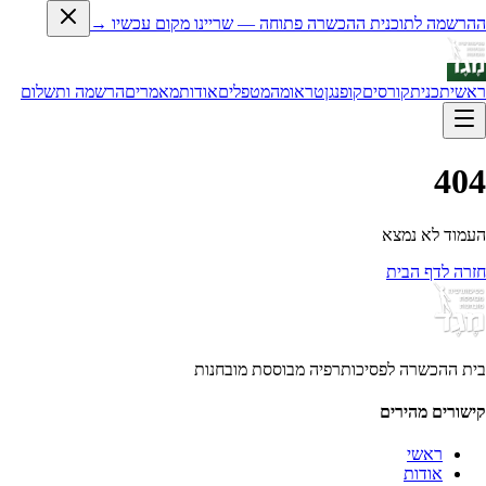
ההרשמה לתוכנית ההכשרה פתוחה — שריינו מקום עכשיו →
ראשי
תכנית
קורסים
קופנגן
טראומה
מטפלים
אודות
מאמרים
הרשמה ותשלום
404
העמוד לא נמצא
חזרה לדף הבית
בית ההכשרה לפסיכותרפיה מבוססת מובחנות
קישורים מהירים
ראשי
אודות