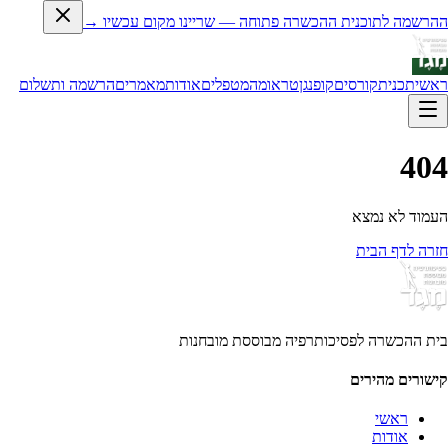
ההרשמה לתוכנית ההכשרה פתוחה — שריינו מקום עכשיו →
ראשי
תכנית
קורסים
קופנגן
טראומה
מטפלים
אודות
מאמרים
הרשמה ותשלום
404
העמוד לא נמצא
חזרה לדף הבית
בית ההכשרה לפסיכותרפיה מבוססת מובחנות
קישורים מהירים
ראשי
אודות