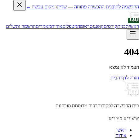
ההרשמה לתוכנית ההכשרה פתוחה — שריינו מקום עכשיו →
ראשי
תכנית
קורסים
קופנגן
טראומה
מטפלים
אודות
מאמרים
הרשמה ותשלום
404
העמוד לא נמצא
חזרה לדף הבית
בית ההכשרה לפסיכותרפיה מבוססת מובחנות
קישורים מהירים
ראשי
אודות