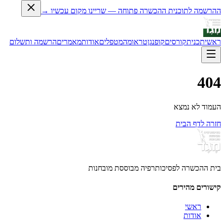
ההרשמה לתוכנית ההכשרה פתוחה — שריינו מקום עכשיו →
ראשי
תכנית
קורסים
קופנגן
טראומה
מטפלים
אודות
מאמרים
הרשמה ותשלום
404
העמוד לא נמצא
חזרה לדף הבית
בית ההכשרה לפסיכותרפיה מבוססת מובחנות
קישורים מהירים
ראשי
אודות