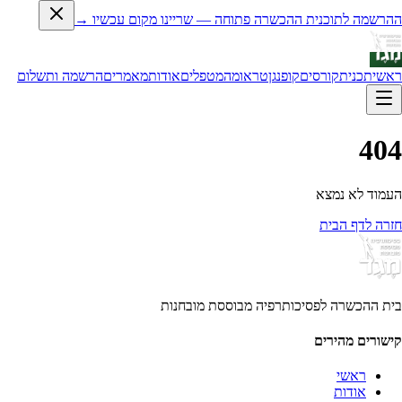
ההרשמה לתוכנית ההכשרה פתוחה — שריינו מקום עכשיו →
ראשי
תכנית
קורסים
קופנגן
טראומה
מטפלים
אודות
מאמרים
הרשמה ותשלום
404
העמוד לא נמצא
חזרה לדף הבית
בית ההכשרה לפסיכותרפיה מבוססת מובחנות
קישורים מהירים
ראשי
אודות